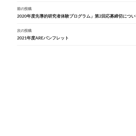
投
前の投稿
稿
2020年度先導的研究者体験プログラム」第2回応募締切につい
ナ
次の投稿
ビ
2021年度AREパンフレット
ゲ
ー
シ
ョ
ン