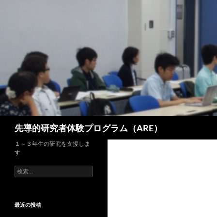
コ
ン
テ
ン
ツ
へ
ス
キ
ッ
プ
検
先導的研究者体験プログラム（ARE）
索
１～３年生の研究を支援しま
す
検
索:
最近の投稿