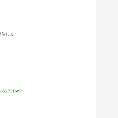
を開催しま
72652901bb9