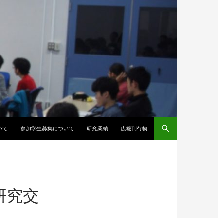
いて
参加学生募集について
研究業績
広報刊行物
研究交